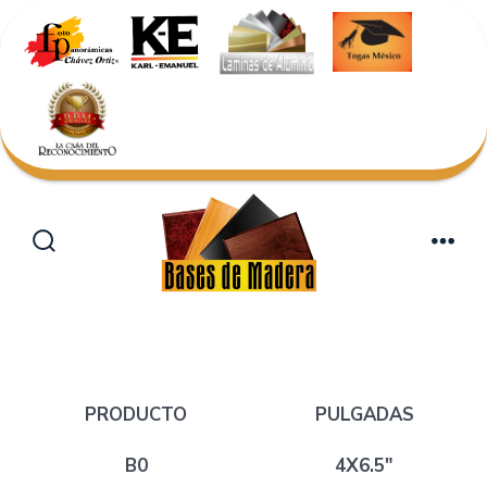
Saltar
al
Alternar
Men
contenido
la
búsqueda
PRODUCTO
PULGADAS
B0
4X6.5″