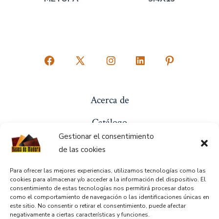
Abrir
Abrir
Abrir
Abrir
Abrir
Facebook
X
Instagram
LinkedIn
Pinterest
en
en
en
en
en
Acerca de
una
una
una
una
una
Catálogo
nueva
nueva
nueva
nueva
nueva
Gestionar el consentimiento
pestaña
pestaña
pestaña
pestaña
pestaña
Precios
de las cookies
Sucursales
Para ofrecer las mejores experiencias, utilizamos tecnologías como las
cookies para almacenar y/o acceder a la información del dispositivo. El
Contacto
consentimiento de estas tecnologías nos permitirá procesar datos
como el comportamiento de navegación o las identificaciones únicas en
este sitio. No consentir o retirar el consentimiento, puede afectar
Aviso de Privacidad
negativamente a ciertas características y funciones.